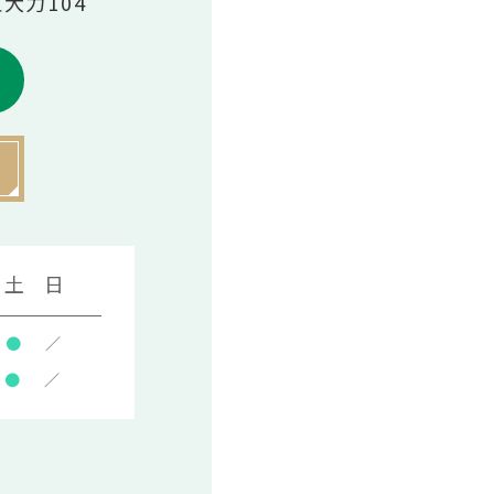
伍大力104
土
日
●
／
●
／