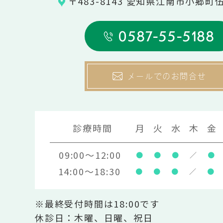
〒483-8143 愛知県江南市小郷町
0587-55-5188
メールでのお問合せ
診療時間
月
火
水
木
金
09:00～12:00
●
●
●
／
●
14:00～18:30
●
●
●
／
●
※最終受付時間は18:00です
休診日：木曜、日曜、祝日