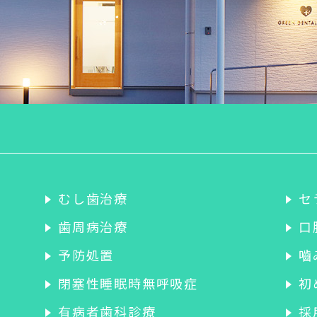
むし歯治療
セ
歯周病治療
口
予防処置
嚙
閉塞性睡眠時無呼吸症
初
有病者歯科診療
採