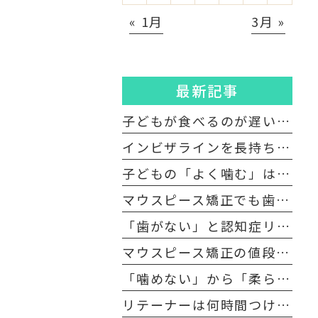
« 1月
3月 »
最新記事
子どもが食べるのが遅いのはなぜ？ 実は“口腔機能発達不全症”かもしれません
インビザラインを長持ちさせる！ マウスピースの正しい洗い方とNGな洗浄方法
子どもの「よく噛む」は何回が目安？ 咀嚼のメリットと口腔機能発達不全症への好影響
マウスピース矯正でも歯を抜くの？ 抜歯矯正・非抜歯矯正の違いについて
「歯がない」と認知症リスクが上がる？ 噛むこと（咀嚼）との深い関係
マウスピース矯正の値段が高い？ 費用の仕組みと内訳を解説
「噛めない」から「柔らかい」食事は危険？ 食習慣の偏りが招く高齢者の口腔機能低下と対策
リテーナーは何時間つける？ 保定期間の目安と矯正後の後戻りを防ぐポイント