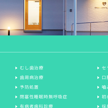
むし歯治療
セ
歯周病治療
口
予防処置
嚙
閉塞性睡眠時無呼吸症
初
有病者歯科診療
採