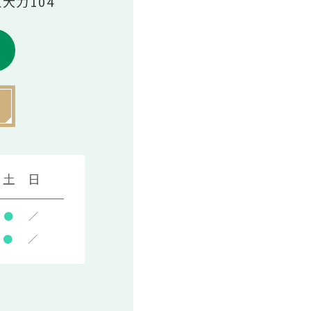
伍大力104
土
日
●
／
●
／