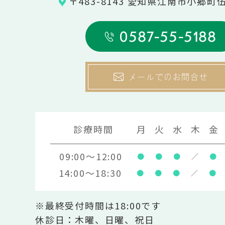
〒483-8143 愛知県江南市小郷町
0587-55-5188
メールでのお問合せ
診療時間
月
火
水
木
金
09:00～12:00
●
●
●
／
●
14:00～18:30
●
●
●
／
●
※最終受付時間は18:00です
休診日：木曜、日曜、祝日