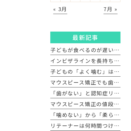
« 3月
7月 »
最新記事
子どもが食べるのが遅いのはなぜ？ 実は“口腔機能発達不全症”かもしれません
インビザラインを長持ちさせる！ マウスピースの正しい洗い方とNGな洗浄方法
子どもの「よく噛む」は何回が目安？ 咀嚼のメリットと口腔機能発達不全症への好影響
マウスピース矯正でも歯を抜くの？ 抜歯矯正・非抜歯矯正の違いについて
「歯がない」と認知症リスクが上がる？ 噛むこと（咀嚼）との深い関係
マウスピース矯正の値段が高い？ 費用の仕組みと内訳を解説
「噛めない」から「柔らかい」食事は危険？ 食習慣の偏りが招く高齢者の口腔機能低下と対策
リテーナーは何時間つける？ 保定期間の目安と矯正後の後戻りを防ぐポイント