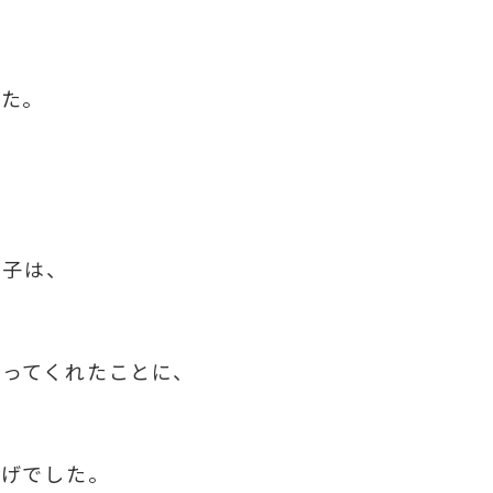
した。
た子は、
なってくれたことに、
しげでした。