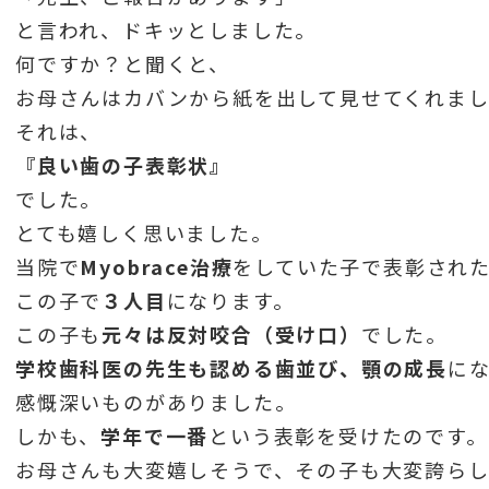
と言われ、ドキッとしました。
何ですか？と聞くと、
お母さんはカバンから紙を出して見せてくれま
それは、
『良い歯の子表彰状』
でした。
とても嬉しく思いました。
当院で
Myobrace治療
をしていた子で表彰され
この子で
３人目
になります。
この子も
元々は反対咬合（受け口）
でした。
学校歯科医の先生も認める歯並び、顎の成長
に
感慨深いものがありました。
しかも、
学年で一番
という表彰を受けたのです。
お母さんも大変嬉しそうで、その子も大変誇ら