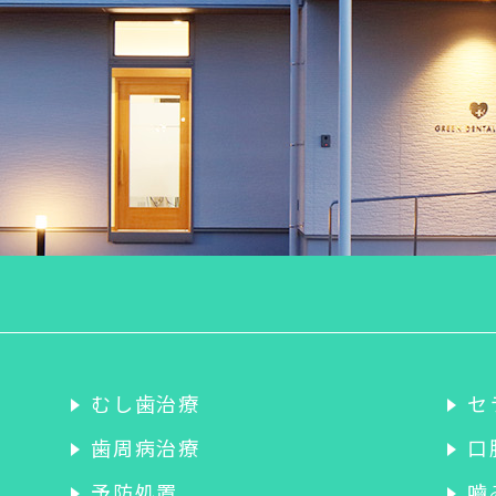
むし歯治療
セ
歯周病治療
口
予防処置
嚙