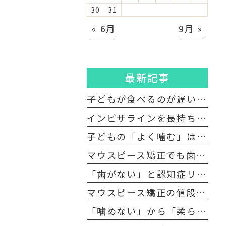
30
31
« 6月
9月 »
最新記事
子どもが食べるのが遅いのはなぜ？ 実は“口腔機能発達不全症”かもしれません
インビザラインを長持ちさせる！ マウスピースの正しい洗い方とNGな洗浄方法
子どもの「よく噛む」は何回が目安？ 咀嚼のメリットと口腔機能発達不全症への好影響
マウスピース矯正でも歯を抜くの？ 抜歯矯正・非抜歯矯正の違いについて
「歯がない」と認知症リスクが上がる？ 噛むこと（咀嚼）との深い関係
マウスピース矯正の値段が高い？ 費用の仕組みと内訳を解説
「噛めない」から「柔らかい」食事は危険？ 食習慣の偏りが招く高齢者の口腔機能低下と対策