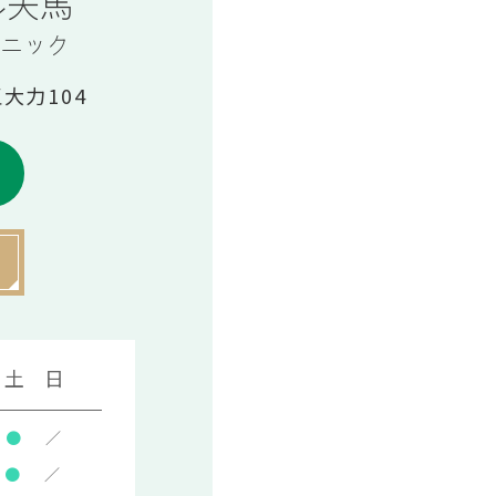
伍大力104
土
日
●
／
●
／