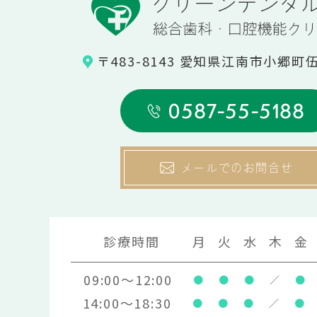
〒483-8143 愛知県江南市小郷町
0587-55-5188
メールでのお問合せ
診療時間
月
火
水
木
金
09:00～12:00
●
●
●
／
●
14:00～18:30
●
●
●
／
●