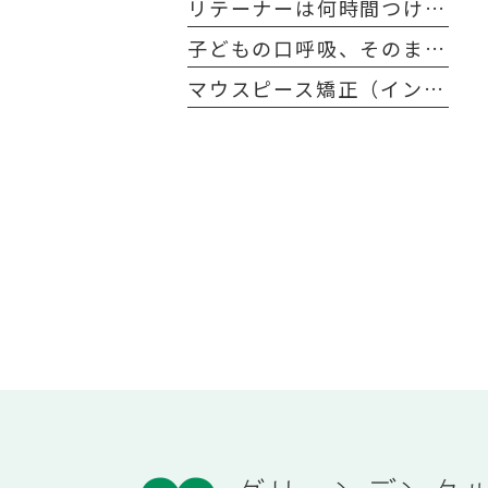
リテーナーは何時間つける？ 保定期間の目安と矯正後の後戻りを防ぐポイント
子どもの口呼吸、そのまま放置しても大丈夫？治し方とデメリットを解説
マウスピース矯正（インビザライン）は医療費控除の対象？費用が一部戻ってくるって本当？