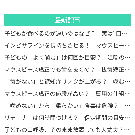
最新記事
子どもが食べるのが遅いのはなぜ？ 実は“口腔機能発達不全症”かもしれません
インビザラインを長持ちさせる！ マウスピースの正しい洗い方とNGな洗浄方法
子どもの「よく噛む」は何回が目安？ 咀嚼のメリットと口腔機能発達不全症への好影響
マウスピース矯正でも歯を抜くの？ 抜歯矯正・非抜歯矯正の違いについて
「歯がない」と認知症リスクが上がる？ 噛むこと（咀嚼）との深い関係
マウスピース矯正の値段が高い？ 費用の仕組みと内訳を解説
「噛めない」から「柔らかい」食事は危険？ 食習慣の偏りが招く高齢者の口腔機能低下と対策
リテーナーは何時間つける？ 保定期間の目安と矯正後の後戻りを防ぐポイント
子どもの口呼吸、そのまま放置しても大丈夫？治し方とデメリットを解説