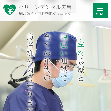
患者様の歯を守ります
全ての年代の
幅広い
丁寧な
知識で
診療と