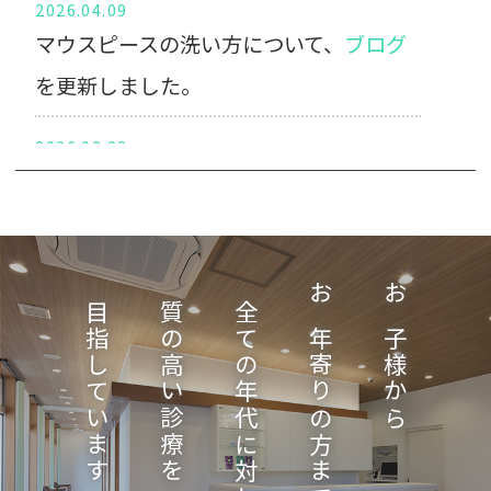
2026.04.09
マウスピースの洗い方について、
ブログ
を更新しました。
2026.03.23
子どもがよく噛むメリットについて、
ブ
ログ
を更新しました。
2026.03.10
目指しています
質の高い診療を
全ての年代に対して
お年寄りの方まで、
お子様から
抜歯矯正・非抜歯矯正について、
ブログ
を更新しました。
2026.02.19
歯がないことと噛むことの重要さについ