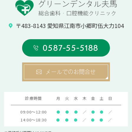
〒483-8143 愛知県江南市小郷町伍大力104
0587-55-5188
メールでのお問合せ
診療時間
月
火
水
木
金
土
日
09:00～12:00
●
●
●
／
●
●
／
14:00～18:30
●
●
●
／
●
●
／