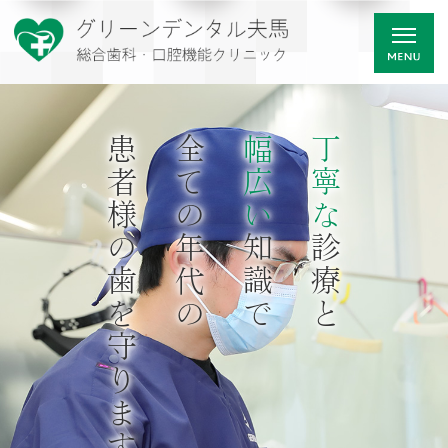
患者様の歯を守ります
全ての年代の
幅広い
丁寧な
知識で
診療と