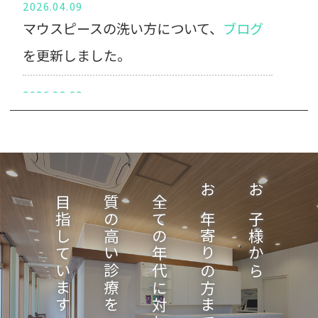
2026.04.09
マウスピースの洗い方について、
ブログ
を更新しました。
2026.03.23
子どもがよく噛むメリットについて、
ブ
ログ
を更新しました。
2026.03.10
目指しています
質の高い診療を
全ての年代に対して
お年寄りの方まで、
お子様から
抜歯矯正・非抜歯矯正について、
ブログ
を更新しました。
2026.02.19
歯がないことと噛むことの重要さについ